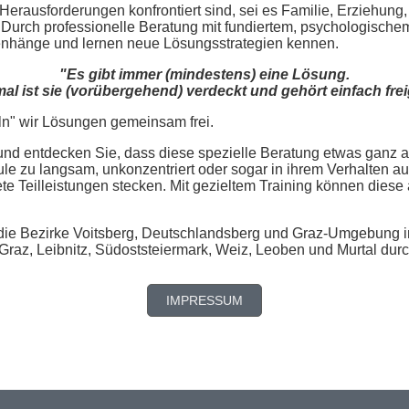
Herausforderungen konfrontiert sind, sei es Familie, Erziehung,
. Durch professionelle Beratung mit fundiertem, psychologisch
nhänge und lernen neue Lösungsstrategien kennen.
"Es gibt immer (mindestens) eine Lösung.
l ist sie (vorübergehend) verdeckt und gehört einfach frei
ln" wir Lösungen gemeinsam frei.
und entdecken Sie, dass diese spezielle Beratung etwas ganz an
ule zu langsam, unkonzentriert oder sogar in ihrem Verhalten auf
ete Teilleistungen stecken. Mit gezieltem Training können diese
 die Bezirke Voitsberg, Deutschlandsberg und Graz-Umgebung i
raz, Leibnitz, Südoststeiermark, Weiz, Leoben und Murtal dur
IMPRESSUM