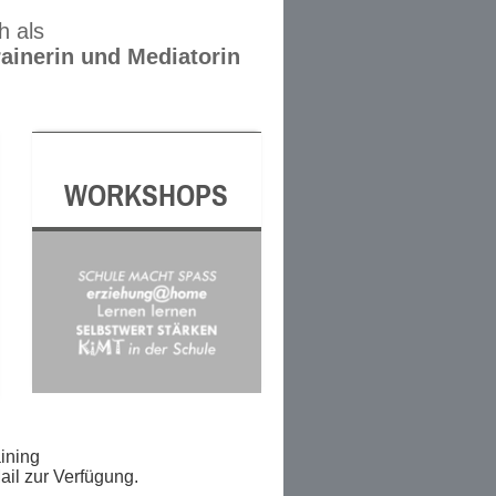
h als
rainerin und Mediatorin
WORKSHOPS
ining
ail zur Verfügung.