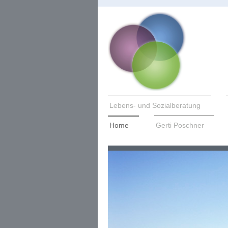
Lebens- und Sozialberatung
Home
Gerti Poschner